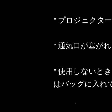
* プロジェクタ
* 通気口が塞が
* 使用しない
はバッグに入れ